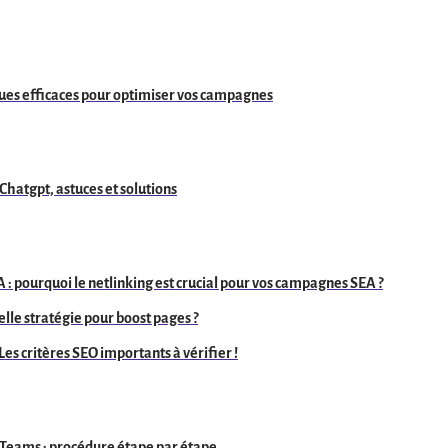
ues efficaces pour optimiser vos campagnes
: Chatgpt, astuces et solutions
A : pourquoi le netlinking est crucial pour vos campagnes SEA ?
elle stratégie pour boost pages ?
es critères SEO importants à vérifier !
Teams : procédure étape par étape