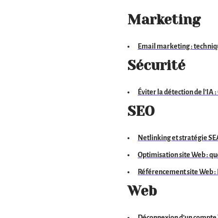
Marketing
Email marketing : techniq
Sécurité
Éviter la détection de l’IA 
SEO
Netlinking et stratégie SE
Optimisation site Web : qu
Référencement site Web : L
Web
Déconnexion d’un compte 