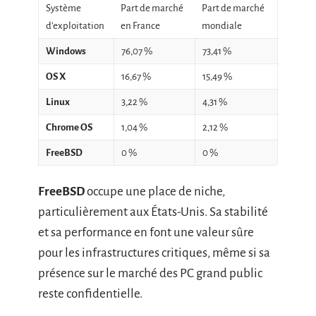
Système
Part de marché
Part de marché
d’exploitation
en France
mondiale
Windows
76,07 %
73,41 %
OS X
16,67 %
15,49 %
Linux
3,22 %
4,31 %
Chrome OS
1,04 %
2,12 %
FreeBSD
0 %
0 %
FreeBSD
occupe une place de niche,
particulièrement aux États-Unis. Sa stabilité
et sa performance en font une valeur sûre
pour les infrastructures critiques, même si sa
présence sur le marché des PC grand public
reste confidentielle.