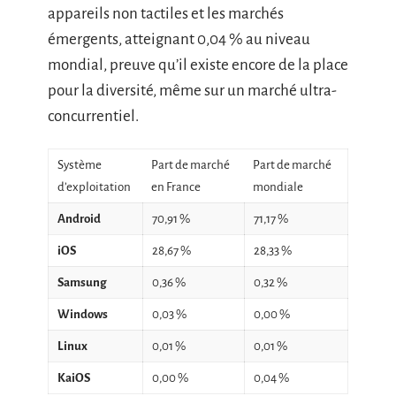
appareils non tactiles et les marchés
émergents, atteignant 0,04 % au niveau
mondial, preuve qu’il existe encore de la place
pour la diversité, même sur un marché ultra-
concurrentiel.
Système
Part de marché
Part de marché
d’exploitation
en France
mondiale
Android
70,91 %
71,17 %
iOS
28,67 %
28,33 %
Samsung
0,36 %
0,32 %
Windows
0,03 %
0,00 %
Linux
0,01 %
0,01 %
KaiOS
0,00 %
0,04 %