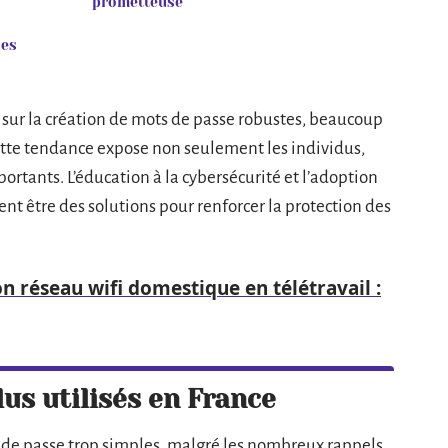
prometteuse
des
ur la création de mots de passe robustes, beaucoup
 Cette tendance expose non seulement les individus,
portants. L’éducation à la cybersécurité et l’adoption
nt être des solutions pour renforcer la protection des
n réseau wifi domestique en télétravail :
lus utilisés en France
s de passe trop simples, malgré les nombreux rappels